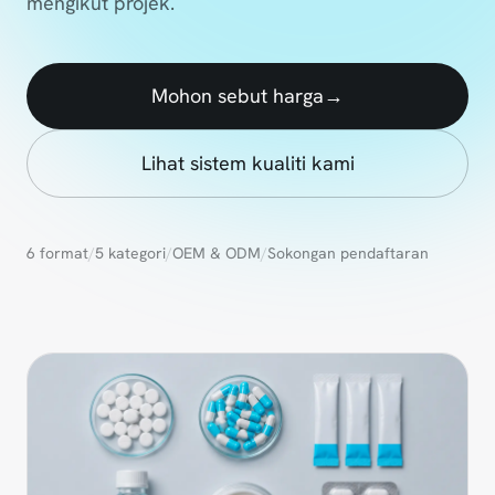
mengikut projek.
Mohon sebut harga
→
Lihat sistem kualiti kami
6 format
/
5 kategori
/
OEM & ODM
/
Sokongan pendaftaran