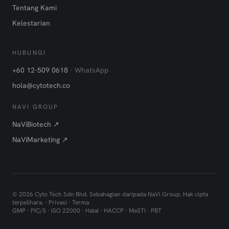
Tentang Kami
Kelestarian
HUBUNGI
+60 12-509 0618
· WhatsApp
hola@cytotech.co
NAVI GROUP
NaViBiotech ↗
NaViMarketing ↗
©
2026
Cyto Tech Sdn Bhd. Sebahagian daripada NaVi Group. Hak cipta
terpelihara. ·
Privasi
·
Terma
GMP · PIC/S · ISO 22000 · Halal · HACCP · MeSTI · PBT