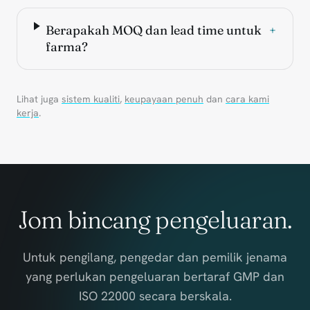
Berapakah MOQ dan lead time untuk
+
farma?
Lihat juga
sistem kualiti
,
keupayaan penuh
dan
cara kami
kerja
.
Jom bincang pengeluaran.
Untuk pengilang, pengedar dan pemilik jenama
yang perlukan pengeluaran bertaraf GMP dan
ISO 22000 secara berskala.