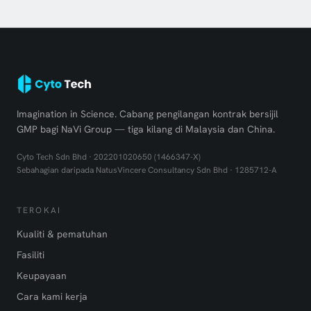
Imagination in Science. Cabang pengilangan kontrak bersijil
GMP bagi NaVi Group — tiga kilang di Malaysia dan China.
Cyto Tech Sdn Bhd · 202201020650 (1466347-X)
Sebahagian daripada NatusVincere Consultancy Sdn Bhd · 1285712-A
TEROKAI
Kualiti & pematuhan
Fasiliti
Keupayaan
Cara kami kerja