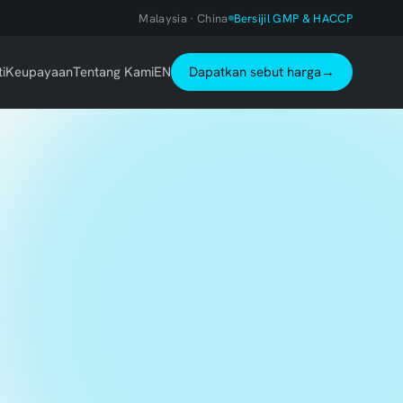
Malaysia · China
Bersijil GMP & HACCP
ti
Keupayaan
Tentang Kami
EN
Dapatkan sebut harga
→