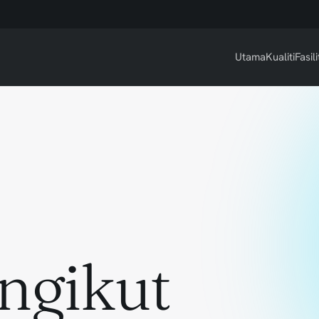
Utama
Kualiti
Fasili
ngikut