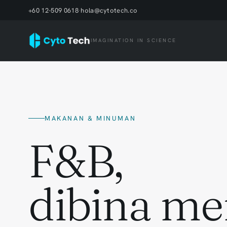
+60 12-509 0618
·
hola@cytotech.co
IMAGINATION IN SCIENCE
MAKANAN & MINUMAN
F&B,
dibina me