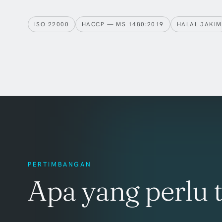
ISO 22000
HACCP — MS 1480:2019
HALAL JAKIM
PERTIMBANGAN
Apa yang perlu 