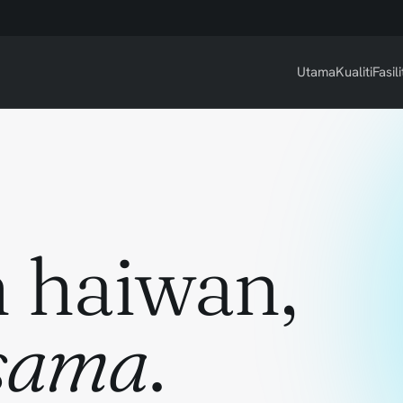
Utama
Kualiti
Fasili
 haiwan,
sama
.