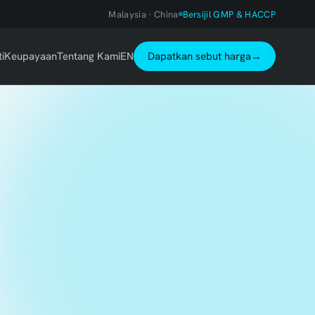
Malaysia · China
Bersijil GMP & HACCP
ti
Keupayaan
Tentang Kami
EN
Dapatkan sebut harga
→