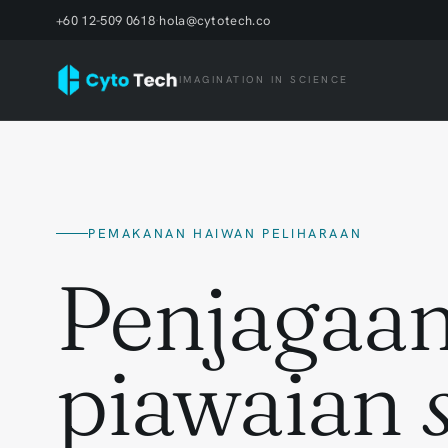
+60 12-509 0618
·
hola@cytotech.co
IMAGINATION IN SCIENCE
PEMAKANAN HAIWAN PELIHARAAN
Penjagaan
piawaian