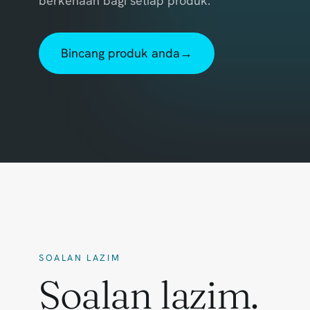
berkenaan bagi setiap produk.
Bincang produk anda
→
SOALAN LAZIM
Soalan lazim.